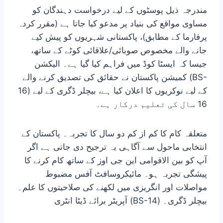
مندرجہ ذیل پوسٹوں کے لیے درخواست دہندگان کو
مساوی مواقع کی بنیاد پر مدعو کیا جاتا ہے (مقرر کردہ
پرفارما کے مطابق)، پاکستانی شہریوں کو پیش کیے
جانے والے مخصوص صوبائی/علاقائی کوٹے کے ساتھ،
جیسا کہ ایسٹا کوڈ میں فراہم کیا گیا ہے۔ الیکشن
کمیشن پاکستان نے حقائق کی تصدیق کرنے والے (BS-
16) کے لیے نوکریوں کا اعلان کیا ہے، بیچلر ڈگری کے لیے
16 سال کی تعلیم درکار ہے۔
متعلقہ کام کا کم از کم دو سال کا تجربہ۔ پاکستان کے
انتخابی ماحول سے آگاہی یہ ترجیح دی جاتی ہے اگر
آپ کو بین الاقوامی این جی اوز کے ساتھ کام کرنے کا
پیشگی تجربہ ہو۔ مائیکروسافٹ آفس مضبوط
مواصلات اور انگریزی میں لکھنے کی صلاحیتوں کا علم۔
آپریٹر برائے ڈیٹا انٹری (BS-14) بیچلر ڈگری۔