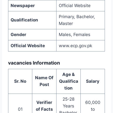
Newspaper
Official Website
Primary, Bachelor,
Qualification
Master
Gender
Males, Females
Official Website
www.ecp.gov.pk
vacancies Information
Age &
Name Of
Sr. No
Qualifica
Salary
Post
tion
25-28
Verifier
60,000
Years
01
of Facts
to
Bachelor,