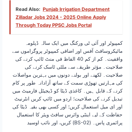
Read Also:
Punjab Irrigation Department
Zilladar Jobs 2024 - 2025 Online Apply
Through Today PPSC Jobs Portal
کمپیوٹر اور آئی ٹی ورکنگ میں ایک سالہ ڈپلومہ
مائیکروسافٹ آفس اور اضافی کمپیوٹر پروگراموں سے
واقفیت۔ کم از کم 40 الفاظ فی منٹ ٹائپ کرنے کی
صلاحیت۔ مؤثر طریقے سے ملٹی ٹاسک کرنے کی
صلاحیت۔ لکھنے اور بولنے دونوں میں بہترین مواصلات
کی مہارتیں تھوڑی سمت کے ساتھ آزادانہ طور پر کام
کرنے کے قابل ہیں۔ کاغذی ڈیٹا کو ڈیجیٹل فارمیٹ میں
تبدیل کرنے کی صلاحیت؛ اردو میں ٹائپ کریں انٹرنیٹ
اور ای میل استعمال کریں؛ اور کسی بھی بقیہ ڈیٹا کی
حفاظت کے لیے اینٹی وائرس سافٹ ویئر کا استعمال
کریں، اور نائب اوسید (BS-02) پرائمری پاس۔