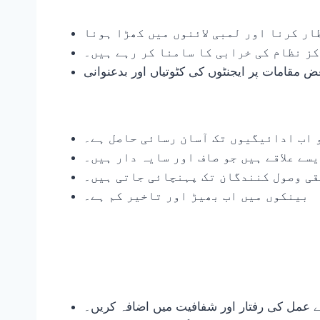
ار کرنا اور لمبی لائنوں میں کھڑا ہونا
ز نظام کی خرابی کا سامنا کر رہے ہیں۔
ض مقامات پر ایجنٹوں کی کٹوتیاں اور بدعنوانی
 اب ادائیگیوں تک آسان رسائی حاصل ہے۔
سے علاقے ہیں جو صاف اور سایہ دار ہیں۔
قی وصول کنندگان تک پہنچائی جاتی ہیں۔
بینکوں میں اب بھیڑ اور تاخیر کم ہے۔
ے عمل کی رفتار اور شفافیت میں اضافہ کریں۔