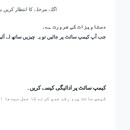
اگلے مرحلے کا انتظار کریں یا 8171 پورٹل پر اپنی اہلیت کی تصدیق کریں اگر آپ کو ابھی تک ایس ایم ایس موصول نہیں ہوا
دستاویزات کی ضرورت ہے۔
جب آپ کیمپ سائٹ پر جائیں تو یہ چیزیں ساتھ لے آئی
کیمپ سائٹ پر ادائیگی کیسے کریں۔
کیمپ سائٹ پر، رقم جمع کرنے کا عمل سیدھا او