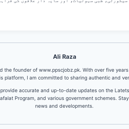
 سیکورٹی، طبی سہولیات، اور سایہ دار علاقوں کی فراہم
Ali Raza
nd the founder of www.ppscjobz.pk. With over five years
s platform, I am committed to sharing authentic and veri
o provide accurate and up-to-date updates on the Latet
afalat Program, and various government schemes. Stay 
news and developments.