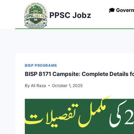
Skip
🎓 Gover
to
PPSC Jobz
content
BISP PROGRAMS
BISP 8171 Campsite: Complete Details 
By
Ali Raza
October 1, 2025