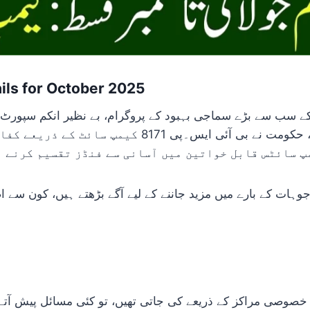
ils for October 2025
 کے سب سے بڑے سماجی بہبود کے پروگرام، بے نظیر انکم سپورٹ 
ادائیگی کے عمل کو تیز، آسان اور شفاف بنانے کے لیے، حکو
پ سائٹس قابل خواتین میں آسانی سے فنڈز تقسیم کرنے م
ہات کے بارے میں مزید جاننے کے لیے آگے بڑھتے ہیں، کون سے اض