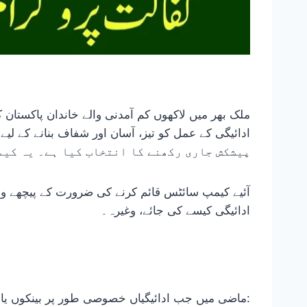
ملک بھر میں لاکھوں کم آمدنی والے خاندان پاکستان
پیشکش جاری رکھنے کا انتخاب کیا ہے۔ یہ کیم
آئیے کیمپ سائٹس قائم کرنے کی ضرورت کے پیچھے وجو
ادائیگی کیسے کی جائے، وغیرہ۔
ماضی میں جب ادائیگیاں خصوصی طور پر بینکوں یا خصوصی مراکز کے ذریعے کی جاتی تھیں، تو کئی مسائل پیش آتے تھے، بشمول: