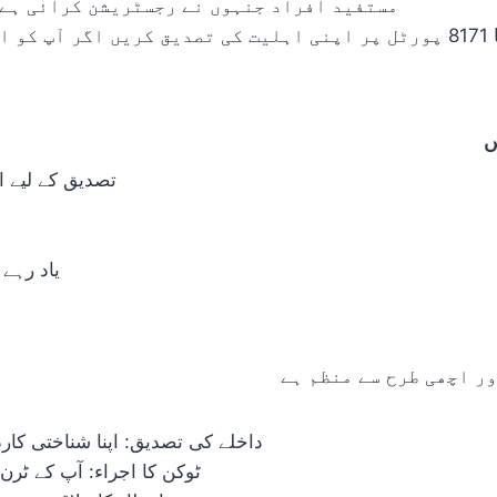
مستفید افراد جنہوں نے رجسٹریشن کرائی ہے 
 ہے۔
ں
تصدیق کے لیے اصل شناختی ک
یاد رہے
ر اچھی طرح سے منظم ہے
داخلے کی تصدیق: اپنا شناختی کارڈ پیش کریں اور 8171
ٹوکن کا اجراء: آپ کے ٹر