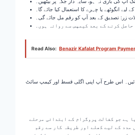
تک آپ کی باری نہ ہو، سایہ دار جگہ پر بیٹھیں۔
ے لیے انگوٹھے یا چہرے کا استعمال کیا جائے گا۔
ات زر: تصدیق کے بعد آپ کو رقم مل جائے گی۔
حاصل کرنے کے بعد کیمپس سے روانہ ہوں۔
Read Also:
Benazir Kafalat Program Payme
و ایس ایم ایس موصول نہیں ہوا تو بی آئی۔ایس۔پی 8171 ویب پورٹل پر جائیں۔ اس طرح آپ اپنی اگلی قسط اور کیمپ سائٹ
س۔پی 8171 کیمپ سائٹس کا قیام مکمل کر لیا ہے جو کفالت پروگرام کے ابتدائی مرحلے
 مدد کے لیے کھلے اور طریقہ کار سے رقم