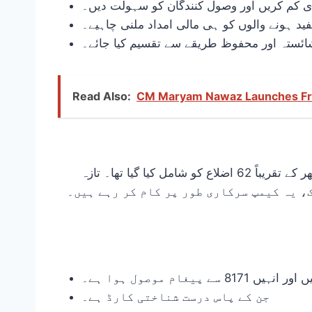
 کم کریں اور وصول کنندگان کو سہولت دیں۔
 ہونے والوں کو ہی مالی امداد ملنی چاہیے۔
ائستہ اور محفوظ طریقے سے تقسیم کیا جائے۔
Read Also:
CM Maryam Nawaz Launches Fr
موجودہ انتظامات سے ظاہر ہے کہ کفالت پروگرام کی ادائیگیاں مرحلہ وار کی جا رہی ہیں۔ پہلے مرحلے میں ملک بھر کے تقریباً 62 اضلاع کو شامل کیا گیا تھا۔ تازہ
رٹوں میں بتایا گیا ہے کہ ان تمام اضلاع نے اپنے کیمپ سائٹس کا قیام مکمل کر لیا ہے، اور 29 ستمبر 2025 تک، یہ کیمپ سرکاری طور پر کام کر رہے ہیں۔
سے پیغام موصول ہوا ہے۔
جن کے پاس درست شناختی کارڈ ہے۔