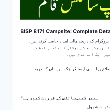
BISP 8171 Campsite: Complete Deta
پروگرام کے ذریعے مالی امداد حاصل کرتے ہیں۔
مت نے بی آئی ایس۔پی 8171 کیمپ سائٹ کے ذریعے کفالت پروگرام کی جولائی تا ستمبر قسط کی
یں ایک اہم قدم ہیں۔
لاع پہلے ہی ایسا کر چکے ہیں، ان کے ذریعے
ہمیں کیمپسائٹس کی ضرورت کیوں ہے؟