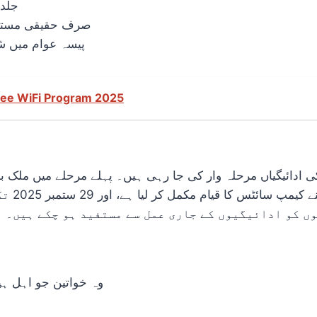
جلدی
صرف حقیقی مستفید
پیسہ عوام میں ش
ee WiFi Program 2025
ترین رپو
ں کو ادائیگیوں کے جاری عمل سے مستفید ہو چکے ہیں۔
وہ خواتین جو اہل ہیں اور انہیں 8171 