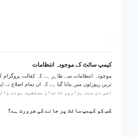
کیمپ سائٹ کے موجودہ انتظامات
اسی دن سے، ہزاروں خاندان مستفید ہونے والو
کس کو کیمپ سائٹ پر جانے کی ضرورت ہے؟