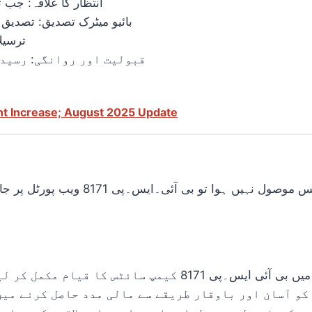
انتظار کا علاقہ: جب 
بائیو میٹرک تصدیق: تصدیق ک
ترسیل
قبولیت اور روانگی: رسید 
nt Increase; August 2025 Update
اپنی اہلیت کی تصدیق کے لیے، اگر آپ ک
جولائی-ستمبر کی قسط کے لیے، حکومت نے ہر ضلع میں بی آئی ای
کو آسان اور باوقار طریقے سے مالی مدد حاصل کرنے میں