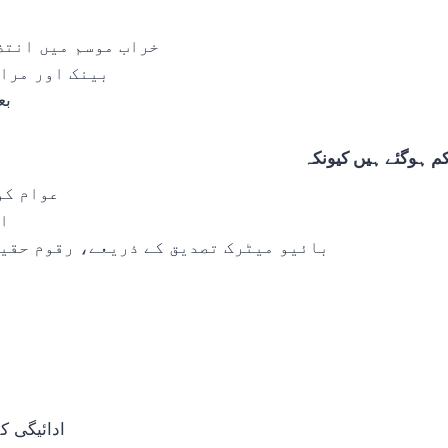
خراب موسم میں انتظ
بینک اور مراک
بع
عوام کو
ای
بائیو میٹرک تصدیق کے ذریعے، رقوم حقی
ادائیگی ک