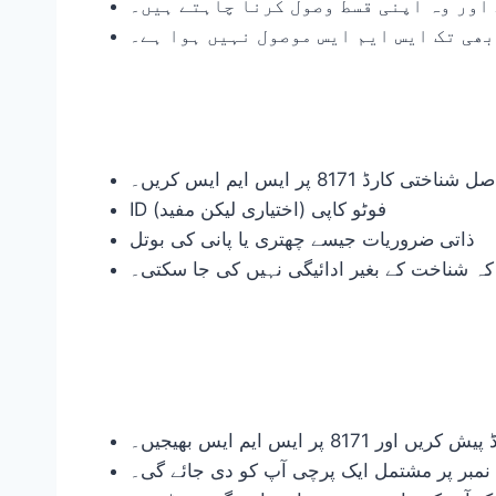
اور وہ اپنی قسط وصول کرنا چاہتے ہیں۔
ارڈ 8171 پر ایس ایم ایس کریں۔
ID فوٹو کاپی (اختیاری لیکن مفید)
ذاتی ضروریات جیسے چھتری یا پانی کی بوتل
 کہ شناخت کے بغیر ادائیگی نہیں کی جا سکتی۔
 پر ایس ایم ایس بھیجیں۔
ن نمبر پر مشتمل ایک پرچی آپ کو دی جائے گی۔