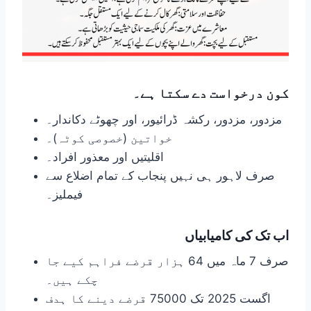
کون درخواست دے سکتا ہے۔
مزدور، مزدور، رکشہ ڈرائیور، اور چھوٹے دکاندار۔
خواتین (خصوصی کوٹہ)۔
اقلیتیں اور معذور افراد۔
صرف لاہور ہی نہیں پنجاب کے تمام اضلاع سے
فیملیز۔
اب تک کی کامیابیاں
صرف 7 ماہ میں 64 ہزار قرضے فراہم کیے جا
چکے ہیں۔
اگست 2025 تک 75000 قرضے دینے کا ہدف