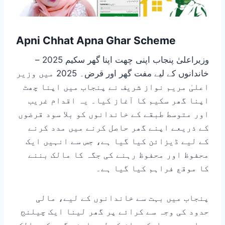
Apni Chhat Apna Ghar Scheme
وزیراعلیٰ پنجاب اپنی چھت اپنا گھر سکیم 2025 –
خاندانوں کے لیے مفت گھر اور قرض۔ 2025 میں وزیر
اعلیٰ مریم نواز شریف نے پنجاب میں اپنا چھٹ
اپنا گھر سکیم کا آغاز کیا۔ یہ اقدام غریب
اور متوسط ​​طبقے کے خاندانوں کو بلا سود قرضوں
کے ذریعے اپنے گھر حاصل کرنے میں مدد کرنے
کے لیے ڈیزائن کیا گیا ہے، جس سے انہیں ایک
محفوظ اور محفوظ رہنے کی جگہ کا مالک بننے
کا موقع فراہم کیا گیا ہے۔
پنجاب میں بہت سے خاندانوں کے لیے، مالی
حدود کی وجہ سے کرائے پر گھر لینا ایک چیلنج