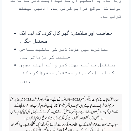
رہا ہے۔ یہ اسکیم ان کے لیے اپنے گھر کے مالک
ہونے کا موقع فراہم کرتی ہے، انھیں پیشکش
کرتی ہے۔
حفاظت اور سلامتی: گھر کال کرنے کے لیے ایک
مستقل جگہ۔
معاشرے میں عزت: گھر کی ملکیت سماجی
حیثیت کو بڑھاتی ہے۔
مستقبل کے لیے بچت: گھر والے اپنے بچوں
کے لیے ایک بہتر مستقبل محفوظ کر سکتے
ہیں۔