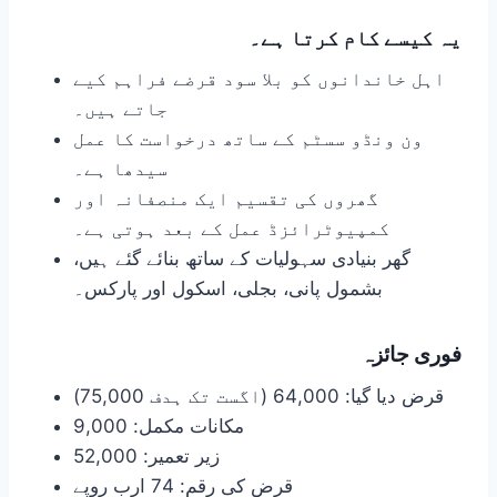
یہ کیسے کام کرتا ہے۔
اہل خاندانوں کو بلا سود قرضے فراہم کیے
جاتے ہیں۔
ون ونڈو سسٹم کے ساتھ درخواست کا عمل
سیدھا ہے۔
گھروں کی تقسیم ایک منصفانہ اور
کمپیوٹرائزڈ عمل کے بعد ہوتی ہے۔
گھر بنیادی سہولیات کے ساتھ بنائے گئے ہیں،
بشمول پانی، بجلی، اسکول اور پارکس۔
فوری جائزہ
قرض دیا گیا: 64,000 (اگست تک ہدف 75,000)
مکانات مکمل: 9,000
زیر تعمیر: 52,000
قرض کی رقم: 74 ارب روپے