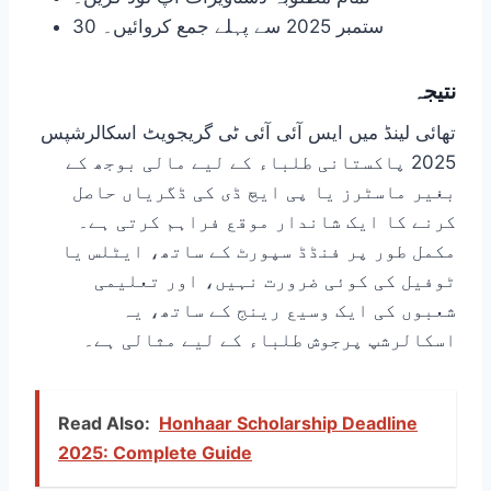
30 ستمبر 2025 سے پہلے جمع کروائیں۔
نتیجہ
تھائی لینڈ میں ایس آئی آئی ٹی گریجویٹ اسکالرشپس
2025 پاکستانی طلباء کے لیے مالی بوجھ کے
بغیر ماسٹرز یا پی ایچ ڈی کی ڈگریاں حاصل
کرنے کا ایک شاندار موقع فراہم کرتی ہے۔
مکمل طور پر فنڈڈ سپورٹ کے ساتھ، ایٹلس یا
ٹوفیل کی کوئی ضرورت نہیں، اور تعلیمی
شعبوں کی ایک وسیع رینج کے ساتھ، یہ
اسکالرشپ پرجوش طلباء کے لیے مثالی ہے۔
Read Also:
Honhaar Scholarship Deadline
2025: Complete Guide