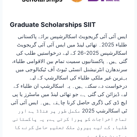
Graduate Scholarships SIIT
ایس آئی آئی گریجویٹ اسکالرشپس برائے پاکستانی
طلباء 2025۔ تھائی لینڈ میں ایس آئی آئی گریجویٹ
اسکالرشپس 2025-26 کے لیے درخواستیں طلب کی
گئی ہیں۔ پاکستانیوں سمیت تمام بین الاقوامی طلباء،
سرندھارن انٹرنیشنل انسٹی ٹیوٹ آف ٹیکنالوجی میں
بہترین غیر ملکی طلباء کی اسکالرشپ کے لیے
درخواست دے سکتے ہیں۔ یہ اسکالرشپ ان طلباء کے
لیے ڈیزائن کی گئی ہے جو تھائی لینڈ میں ماسٹرز یا پی
ایچ ڈی کی ڈگری حاصل کرنا چاہتے ہیں۔ ایس آئی آئی
ٹی اسکالرشپ 2025 مکمل طور پر فنڈڈ ہے اور
تمام اخراجات کو پورا کرتی ہے، یہ پاکستانی
طلباء کے لیے بیرون ملک تعلیم حاصل کرنے کا
بہترین موقع ہے۔