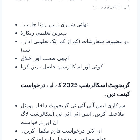
کرنا ضروری ہے
تھائی شہری نہیں ہونا چاہیے۔
بہترین تعلیمی ریکارڈ
دو مضبوط سفارشات (کم از کم ایک تعلیمی ادارے
سے)
اچھی صحت اور اخلاق
کوئی اور اسکالرشپ حاصل نہیں کرنا
گریجویٹ اسکالرشپ 2025 کے لیے درخواست
کیسے دیں۔
سرکاری ایس آئی آئی ٹی گریجویٹ داخلہ پورٹل
ملاحظہ کریں: ایس آئی آئی ٹی اسکالرشپ لاگ
ان اور درخواست
آن لائن درخواست فارم مکمل کریں۔
تمام مطلوبہ دستاویزات اپ لوڈ کریں۔