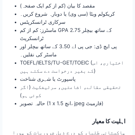
مقصد کا بیان (کم از کم ایک صفحہ)
کریکولم ویٹا (سی وی) یا دوبارہ شروع کریں۔
سرکاری ٹرانسکرپٹس
ماسٹرز: کم از کم GPA 2.75 کے ساتھ بیچلر
ٹرانسکرپٹ
پی ایچ ڈی: جی پی اے 3.50 کے ساتھ بیچلر اور
ماسٹر کی نقلیں۔
TOEFL/IELTS/TU-GET/TOEIC (اختیاری، اس
کے بغیر درخواست دے سکتے ہیں)
پاسپورٹ یا شہری شناخت
تحقیقی مقالے، اشاعتیں، سرٹیفکیٹ (اگر
کوئی ہو)
حالیہ تصویر (1 x 1.5 انچ، jpeg فارمیٹ)
اہلیت کا معیار
پاکستانی طلباء کو درج ذیل ضروریات کو پورا