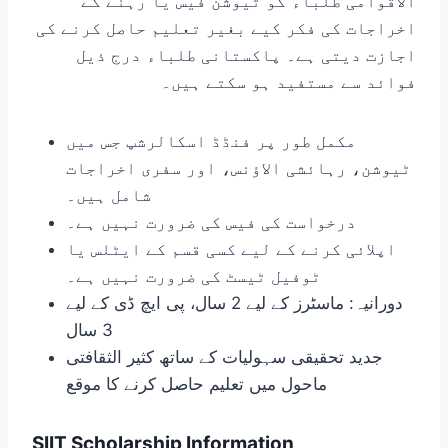
الاقوامی طلباء کو ٹیوشن فیس یا رہنے کے
اخراجات کی فکر کیے بغیر تعلیم حاصل کرنے کی
اجازت دیتی ہے۔ پاکستانی طلباء درج ذیل
فوائد سے مستفید ہو سکتے ہیں۔
مکمل طور پر فنڈڈ اسکالرشپ جس میں
ٹیوشن، رہائشی الاؤنس، اور سفری اخراجات
شامل ہیں۔
درخواست کی فیس کی ضرورت نہیں ہے۔
اپلائی کرنے کے لیے کسی قسم کے ایٹلس یا
ٹوفیل ٹیسٹ کی ضرورت نہیں ہے۔
دورانیہ: ماسٹرز کے لیے 2 سال، پی ایچ ڈی کے لیے
3 سال
جدید تحقیقی سہولیات کے ساتھ کثیر الثقافتی
ماحول میں تعلیم حاصل کرنے کا موقع
SIIT Scholarship Information