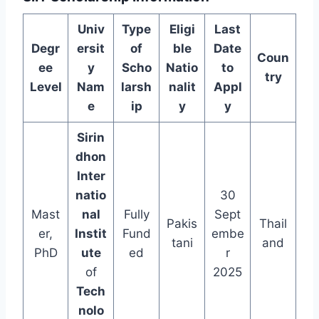
Univ
Type
Eligi
Last
Degr
ersit
of
ble
Date
Coun
ee
y
Scho
Natio
to
try
Level
Nam
larsh
nalit
Appl
e
ip
y
y
Sirin
dhon
Inter
natio
30
Mast
nal
Fully
Sept
Pakis
Thail
er,
Instit
Fund
embe
tani
and
PhD
ute
ed
r
of
2025
Tech
nolo