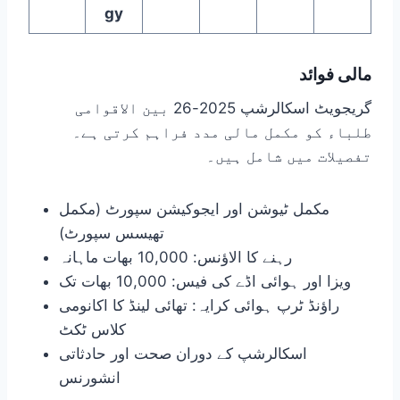
gy
مالی فوائد
گریجویٹ اسکالرشپ 2025-26 بین الاقوامی
طلباء کو مکمل مالی مدد فراہم کرتی ہے۔
تفصیلات میں شامل ہیں۔
مکمل ٹیوشن اور ایجوکیشن سپورٹ (مکمل
تھیسس سپورٹ)
رہنے کا الاؤنس: 10,000 بھات ماہانہ
ویزا اور ہوائی اڈے کی فیس: 10,000 بھات تک
راؤنڈ ٹرپ ہوائی کرایہ: تھائی لینڈ کا اکانومی
کلاس ٹکٹ
اسکالرشپ کے دوران صحت اور حادثاتی
انشورنس