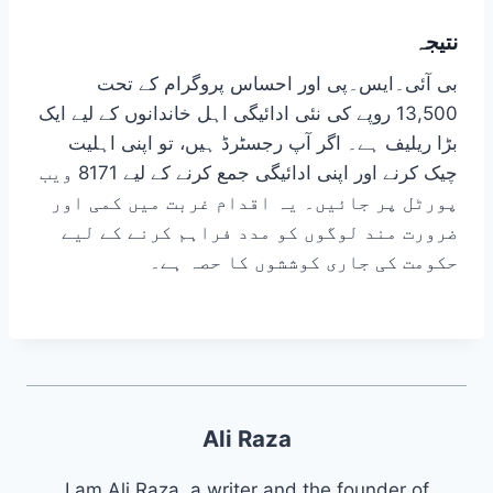
نتیجہ
بی آئی۔ایس۔پی اور احساس پروگرام کے تحت
13,500 روپے کی نئی ادائیگی اہل خاندانوں کے لیے ایک
بڑا ریلیف ہے۔ اگر آپ رجسٹرڈ ہیں، تو اپنی اہلیت
چیک کرنے اور اپنی ادائیگی جمع کرنے کے لیے 8171 ویب
پورٹل پر جائیں۔ یہ اقدام غربت میں کمی اور
ضرورت مند لوگوں کو مدد فراہم کرنے کے لیے
حکومت کی جاری کوششوں کا حصہ ہے۔
Ali Raza
I am Ali Raza, a writer and the founder of