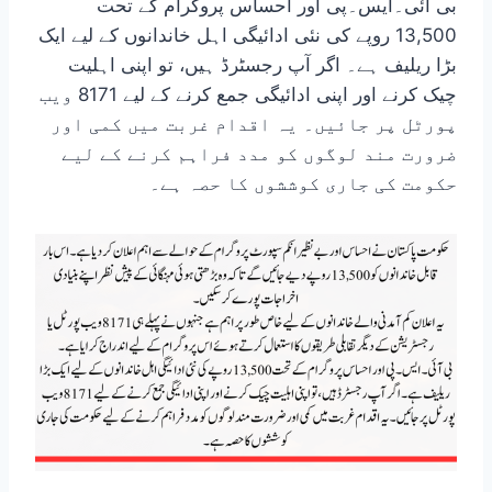
بی آئی۔ایس۔پی اور احساس پروگرام کے تحت
13,500 روپے کی نئی ادائیگی اہل خاندانوں کے لیے ایک
بڑا ریلیف ہے۔ اگر آپ رجسٹرڈ ہیں، تو اپنی اہلیت
چیک کرنے اور اپنی ادائیگی جمع کرنے کے لیے 8171 ویب
پورٹل پر جائیں۔ یہ اقدام غربت میں کمی اور
ضرورت مند لوگوں کو مدد فراہم کرنے کے لیے
حکومت کی جاری کوششوں کا حصہ ہے۔