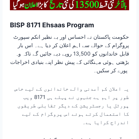
BISP 8171 Ehsaas Program
حکومت پاکستان نے احساس اور بے نظیر انکم سپورٹ
پروگرام کے حوالے سے اہم اعلان کر دیا ہے۔ اس بار
قابل خاندانوں کو 13,500 روپے دیے جائیں گے تاکہ وہ
بڑھتی ہوئی مہنگائی کے پیش نظر اپنے بنیادی اخراجات
پورے کر سکیں۔
یہ اعلان کم آمدنی والے خاندانوں کے لیے خاص
طور پر اہم ہے جنہوں نے پہلے ہی 8171 ویب
پورٹل یا رجسٹریشن کے دیگر تقابلی طریقوں
کا استعمال کرتے ہوئے اس پروگرام کے لیے
اندراج کرایا ہے۔