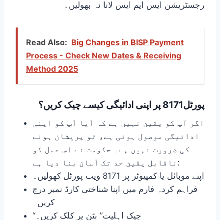
رجسٹریشن ایس ایم ایس لانا نہ بھولیں۔
Read Also:
Big Changes in BISP Payment
Process - Check New Dates & Receiving
Method 2025
پورٹل8171 پر اپنی ادائیگی کیسے چیک کریں؟
اگر آپ کو یقین نہیں ہے کہ آیا آپ کو اپنی
ادائیگی موصول ہوئی ہے، تو پریشان ہونے
کی ضرورت نہیں ہے۔ حکومت نے اس عمل کو
ناقابل یقین حد تک آسان بنا دیا ہے:
اپنے موبائل یا کمپیوٹر پر 8171 ویب پورٹل کھولیں۔
فراہم کردہ فارم میں اپنا شناختی کارڈ نمبر درج
کریں۔
“چیک اہلیت” بٹن پر کلک کریں۔