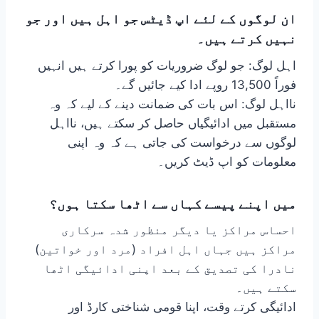
ان لوگوں کے لئے اپ ڈیٹس جو اہل ہیں اور جو
نہیں کرتے ہیں۔
اہل لوگ: جو لوگ ضروریات کو پورا کرتے ہیں انہیں
فوراً 13,500 روپے ادا کیے جائیں گے۔
نااہل لوگ: اس بات کی ضمانت دینے کے لیے کہ وہ
مستقبل میں ادائیگیاں حاصل کر سکتے ہیں، نااہل
لوگوں سے درخواست کی جاتی ہے کہ وہ اپنی
معلومات کو اپ ڈیٹ کریں۔
میں اپنے پیسے کہاں سے اٹھا سکتا ہوں؟
احساس مراکز یا دیگر منظور شدہ سرکاری
مراکز ہیں جہاں اہل افراد (مرد اور خواتین)
نادرا کی تصدیق کے بعد اپنی ادائیگی اٹھا
سکتے ہیں۔
ادائیگی کرتے وقت، اپنا قومی شناختی کارڈ اور