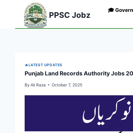
Skip
🎓 Gover
to
PPSC Jobz
content
🔥LATEST UPDATES
Punjab Land Records Authority Jobs 20
By
Ali Raza
October 7, 2025