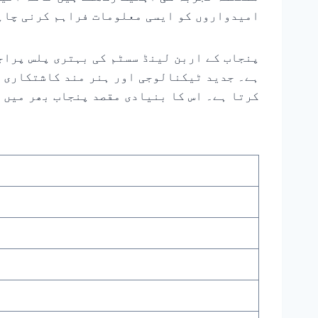
امیدواروں کو ایسی معلومات فراہم کرنی چاہئ
پنجاب کے اربن لینڈ سسٹم کی بہتری پلس پراج
ہے۔ جدید ٹیکنالوجی اور ہنر مند کاشتکاری ک
کرتا ہے۔ اس کا بنیادی مقصد پنجاب بھر میں 