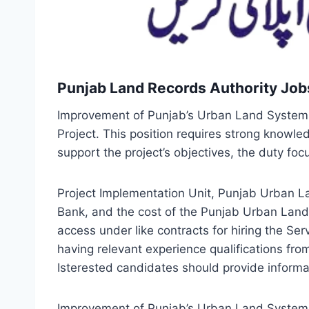
Punjab Land Records Authority Jo
Improvement of Punjab’s Urban Land Systems 
Project. This position requires strong knowl
support the project’s objectives, the duty fo
Project Implementation Unit, Punjab Urban L
Bank, and the cost of the Punjab Urban Lan
access under like contracts for hiring the Se
having relevant experience qualifications from 
Isterested candidates should provide informati
Improvement of Punjab’s Urban Land Systems