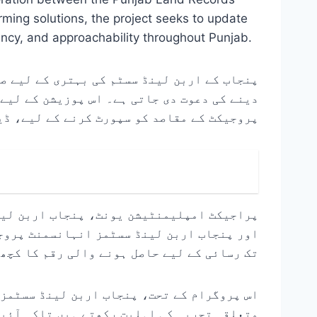
ming solutions, the project seeks to update
rency, and approachability throughout Punjab.
پنجاب کے اربن لینڈ سسٹم کی بہتری کے لیے ص
دینے کی دعوت دی جاتی ہے۔ اس پوزیشن کے لیے
پروجیکٹ کے مقاصد کو سپورٹ کرنے کے لیے، ڈی
پراجیکٹ امپلیمنٹیشن یونٹ، پنجاب اربن لی،
اور پنجاب اربن لینڈ سسٹمز انہانسمنٹ پروجی
تک رسائی کے لیے حاصل ہونے والی رقم کا کچھ 
اس پروگرام کے تحت، پنجاب اربن لینڈ سسٹمز 
متعلقہ تجربہ کی اہلیت رکھتے ہیں تاکہ آئیل