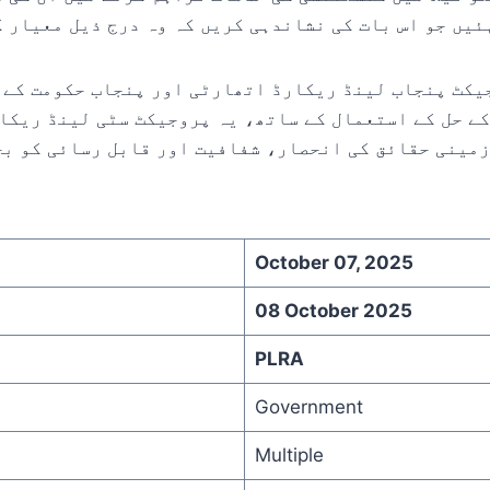
یں جو اس بات کی نشاندہی کریں کہ وہ درج ذیل معیار ک
یکٹ پنجاب لینڈ ریکارڈ اتھارٹی اور پنجاب حکومت کے 
ے حل کے استعمال کے ساتھ، یہ پروجیکٹ سٹی لینڈ ریکار
زمینی حقائق کی انحصار، شفافیت اور قابل رسائی کو بح
October 07, 2025
08 October 2025
PLRA
Government
Multiple