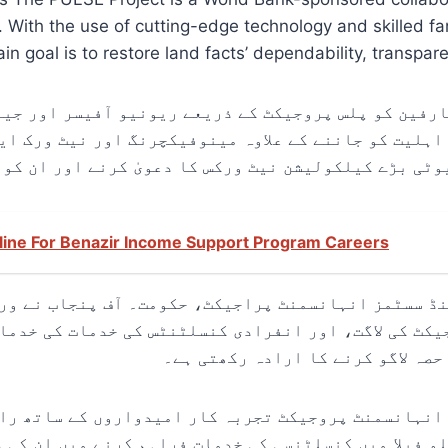
With the use of cutting-edge technology and skilled far
n goal is to restore land facts’ dependability, transpa
ارفین کو پلس پروجیکٹ کے ذریعے ریونیو آفیسر اور جی
 اہلیت کو جاننے کے علاوہ مینوفیکچرنگ اور نیٹ ورک ا
وٹی بڑے کیلکولیشن نیٹ ورکس کا دعویٰ کرنے اور ان کو 
line For Benazir Income Support Program Careers
نڈ سسٹمز انہانسمنٹ پراجیکٹ، حکومت۔ آف پنجاب نے ورل
کٹ کی لاگت، اور انفرادی کنسلٹنٹس کی خدمات کی خدما
حصہ لاگو کرنے کا ارادہ رکھتی ہے۔
انہانسمنٹ پروجیکٹ تجربہ کار امیدواروں کے ساتھ راب
و فیلا میں کنسلٹنسی کی خدمات فراہم کرنے میں ان کی 