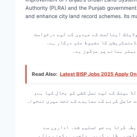
Authority (PLRA) and the Punjab government. 
and enhance city land record schemes. Its mai
وڈیٹک اینالسٹ کے عہدوں کے لیے درخواست
یڈمنسٹریشن کا مضبوط علم درکار ہے۔
بہتر بنانے پر مرکوز ہے۔
Read Also:
Latest BISP Jobs 2025 Apply On
ڈ بینک کے لیے نسل کشی کو بحال کیا ہے
ت حاصل کرنے کے معاہدے کے تحت میری تنخواہ
طہ کرتا ہے جو تسلیم شدہ اداروں سے
دلچسپی ظاہر کریں۔ دلچسپی رکھنے والے