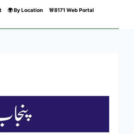
t
🌍 By Location
🚨8171 Web Portal