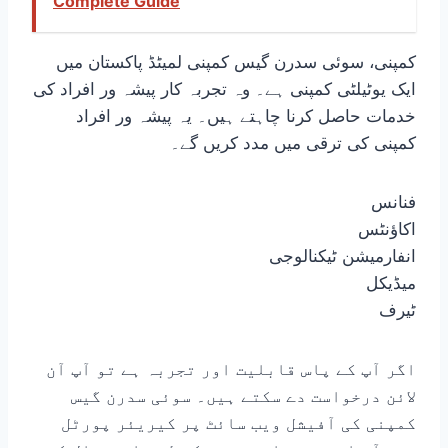
Complete Guide
کمپنی، سوئی سدرن گیس کمپنی لمیٹڈ پاکستان میں
ایک یوٹیلٹی کمپنی ہے۔ وہ تجربہ کار پیشہ ور افراد کی
خدمات حاصل کرنا چاہتے ہیں۔ یہ پیشہ ور افراد
کمپنی کی ترقی میں مدد کریں گے۔
فنانس
اکاؤنٹس
انفارمیشن ٹیکنالوجی
میڈیکل
ٹیرف
اگر آپ کے پاس قابلیت اور تجربہ ہے تو آپ آن
لائن درخواست دے سکتے ہیں۔ سوئی سدرن گیس
کمپنی کی آفیشل ویب سائٹ پر کیریئر پورٹل