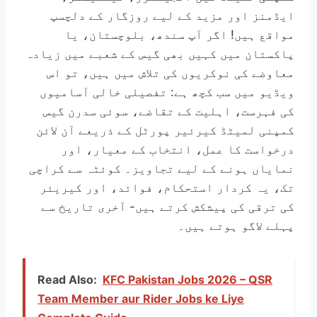
ایڈمنز اور مزید کے لیے روزگار کے دلچسپ
مواقع ہیں! اگر آپ سندھ، بلوچستان، یا
پاکستان میں کہیں بھی گیس کے شعبے میں زیادہ
معاوضے کی نوکریوں کی تلاش میں ہیں، تو اس
ویڈیو میں سب کچھ ہے: تفصیلی خالی آسامیوں
کی فہرست، اہلیت کے تقاضے، سوئی سدرن گیس
کمپنی لمیٹڈ کیرئیر پورٹل کے ذریعے آن لائن
درخواست کا عمل، انتخاب کے معیار، اور
نمایاں ہونے کے لیے تجاویز۔ کوئٹہ سے کراچی
تک، یہ کردار استحکام، فوائد، اور کیریئر
کی ترقی کی پیشکش کرتے ہیں- آخری تاریخ سے
پہلے لاگو ہوتے ہیں۔
Read Also:
KFC Pakistan Jobs 2026 – QSR
Team Member aur Rider Jobs ke Liye