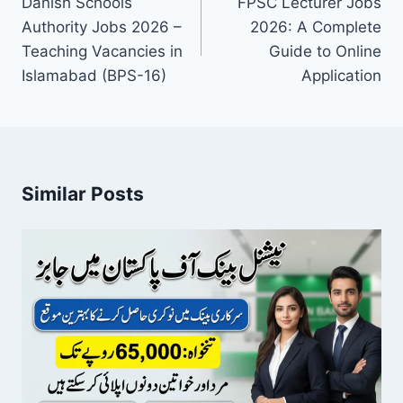
navigation
Danish Schools
FPSC Lecturer Jobs
Authority Jobs 2026 –
2026: A Complete
Teaching Vacancies in
Guide to Online
Islamabad (BPS-16)
Application
Similar Posts