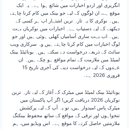
انگریزی اور اردو اخبارات میں شائع ہوا ہے۔ یہ ایک
موقع ہے، ان لوگوں کے لیے جو بینک میں کام کرنا چاہتے
ہیں۔ نوکری کا یہ تازہ ترین اشتہار اب ہر کسی کے
دیکھنے کے لیے دستیاب ہے۔ اخبارات میں نوکریاں بہت
ہیں۔ اب بہت ساری آسامیاں کھلی ہوئی ہیں اور جو
لوگ اخبارات میں کام کرنا چاہتے ہیں وہ سرکاری ویب
سائٹ کے ذریعے درخواست دے سکتے ہیں۔ یونائیٹڈ بینک
لمیٹڈ میں ملازمت کے تمام مواقع ہو چکے ہیں۔ ان
عہدوں کے لیے درخواست دینے کی آخری تاریخ 15
فروری 2026 ہے۔
یونائیٹڈ بینک لمیٹڈ میں میٹرک کے آغاز کے لیے تازہ ترین
نوکریاں 2026 دریافت کریں! اگر آپ پاکستان میں
میٹرک پاس امیدوار ہیں، تو یہ آپ کے لیے پرکشش
تنخواہوں اور ترقی کے مواقع کے ساتھ محفوظ بینکنگ
ملازمتیں حاصل کرنے کا موقع ہے۔ اس ویڈیو میں، ہم