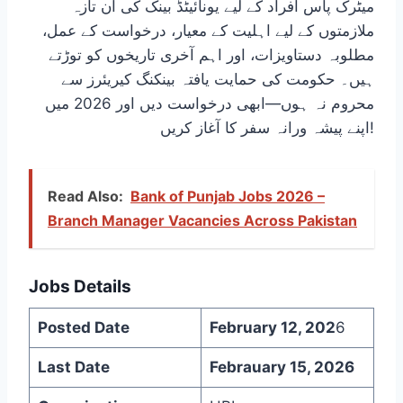
میٹرک پاس افراد کے لیے یونائیٹڈ بینک کی ان تازہ
ملازمتوں کے لیے اہلیت کے معیار، درخواست کے عمل،
مطلوبہ دستاویزات، اور اہم آخری تاریخوں کو توڑتے
ہیں۔ حکومت کی حمایت یافتہ بینکنگ کیریئرز سے
محروم نہ ہوں—ابھی درخواست دیں اور 2026 میں
اپنے پیشہ ورانہ سفر کا آغاز کریں!
Read Also:
Bank of Punjab Jobs 2026 –
Branch Manager Vacancies Across Pakistan
Jobs Details
Posted Date
February 12, 202
6
Last Date
Febrauary 15, 2026