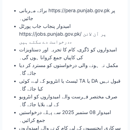
برائے مہربانی https://pera.punjab.gov.pk پر
جائیں۔
امیدوار پنجاب جاب پورٹل
https://jobs.punjab.gov.pk/ پر آن لائن
درخواست دے سکتے ہیں،
امیدواروں کو ڈگری، کام کا تجربہ اور دستاویزات
کی کاپیاں جمع کروانا ہوں گی۔
مکمل نہ ہونے والی درخواستوں کو مسترد کر دیا
جائے گا۔
ٹیسٹ یا انٹرویو کے لیے، کوئی TA یا DA قبول نہیں
کیا جائے گا۔
صرف مختصر فہرست والے امیدواروں کو انٹرویو
کے لیے بلایا جائے گا۔
امیدوار 08 ستمبر 2025 سے پہلے درخواستیں
جمع کرائیں۔
سرکاری ایجنسیوں کے لیے کام کرنے والے امیدواروں