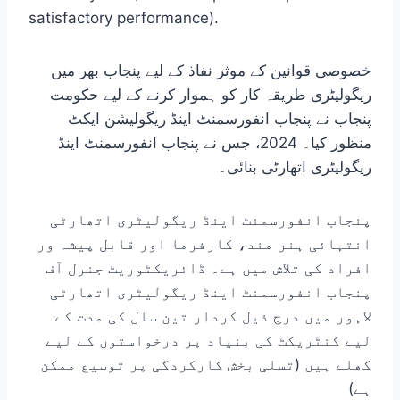
satisfactory performance).
خصوصی قوانین کے موثر نفاذ کے لیے پنجاب بھر میں
ریگولیٹری طریقہ کار کو ہموار کرنے کے لیے حکومت
پنجاب نے پنجاب انفورسمنٹ اینڈ ریگولیشن ایکٹ
منظور کیا۔ 2024، جس نے پنجاب انفورسمنٹ اینڈ
ریگولیٹری اتھارٹی بنائی۔
پنجاب انفورسمنٹ اینڈ ریگولیٹری اتھارٹی
انتہائی ہنر مند، کارفرما اور قابل پیشہ ور
افراد کی تلاش میں ہے۔ ڈائریکٹوریٹ جنرل آف
پنجاب انفورسمنٹ اینڈ ریگولیٹری اتھارٹی
لاہور میں درج ذیل کردار تین سال کی مدت کے
لیے کنٹریکٹ کی بنیاد پر درخواستوں کے لیے
کھلے ہیں (تسلی بخش کارکردگی پر توسیع ممکن
ہے)