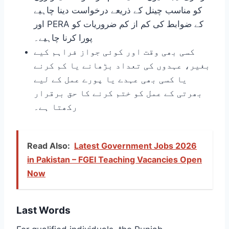
کو مناسب چینل کے ذریعے درخواست دینا چاہیے
اور PERA کے ضوابط کی کم از کم ضروریات کو
پورا کرنا چاہیے۔
کسی بھی وقت اور کوئی جواز فراہم کیے
بغیر، عہدوں کی تعداد بڑھانے یا کم کرنے
یا کسی بھی عہدے یا پورے عمل کے لیے
بھرتی کے عمل کو ختم کرنے کا حق برقرار
رکھتا ہے۔
Read Also:
Latest Government Jobs 2026
in Pakistan – FGEI Teaching Vacancies Open
Now
Last Words