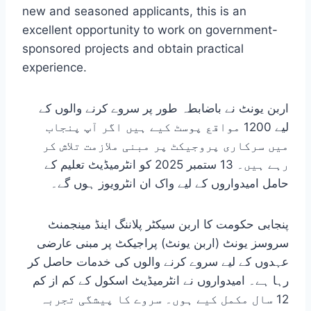
new and seasoned applicants, this is an
excellent opportunity to work on government-
sponsored projects and obtain practical
experience.
اربن یونٹ نے باضابطہ طور پر سروے کرنے والوں کے
لیے 1200 مواقع پوسٹ کیے ہیں اگر آپ پنجاب
میں سرکاری پروجیکٹ پر مبنی ملازمت تلاش کر
رہے ہیں۔ 13 ستمبر 2025 کو انٹرمیڈیٹ تعلیم کے
حامل امیدواروں کے لیے واک ان انٹرویوز ہوں گے۔
پنجابی حکومت کا اربن سیکٹر پلاننگ اینڈ مینجمنٹ
سروسز یونٹ (اربن یونٹ) پراجیکٹ پر مبنی عارضی
عہدوں کے لیے سروے کرنے والوں کی خدمات حاصل کر
رہا ہے۔ امیدواروں نے انٹرمیڈیٹ اسکول کے کم از کم
12 سال مکمل کیے ہوں۔ سروے کا پیشگی تجربہ