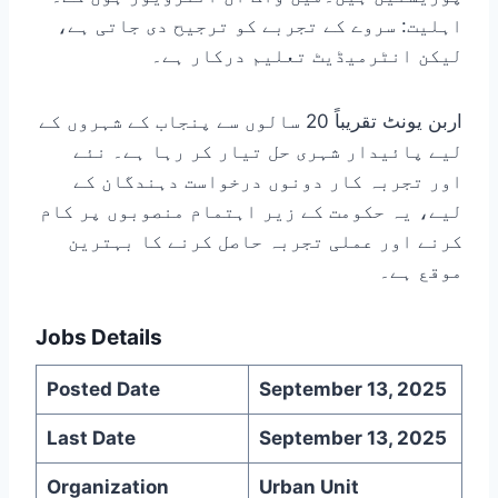
اہلیت: سروے کے تجربے کو ترجیح دی جاتی ہے،
لیکن انٹرمیڈیٹ تعلیم درکار ہے۔
اربن یونٹ تقریباً 20 سالوں سے پنجاب کے شہروں کے
لیے پائیدار شہری حل تیار کر رہا ہے۔ نئے
اور تجربہ کار دونوں درخواست دہندگان کے
لیے، یہ حکومت کے زیر اہتمام منصوبوں پر کام
کرنے اور عملی تجربہ حاصل کرنے کا بہترین
موقع ہے۔
Jobs Details
Posted Date
September 13, 2025
Last Date
September 13, 2025
Organization
Urban Unit