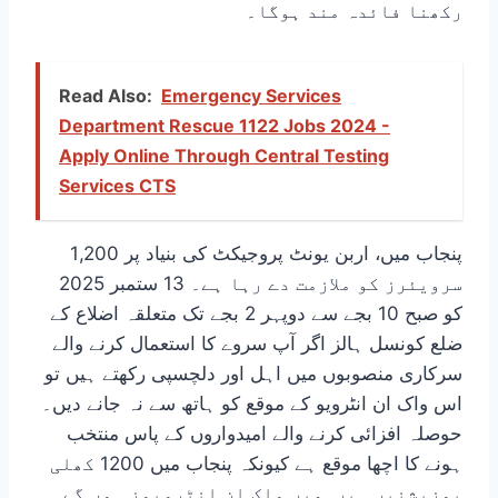
رکھنا فائدہ مند ہوگا۔
Read Also:
Emergency Services
Department Rescue 1122 Jobs 2024 -
Apply Online Through Central Testing
Services CTS
پنجاب میں، اربن یونٹ پروجیکٹ کی بنیاد پر 1,200
سرویئرز کو ملازمت دے رہا ہے۔ 13 ستمبر 2025
کو صبح 10 بجے سے دوپہر 2 بجے تک متعلقہ اضلاع کے
ضلع کونسل ہالز اگر آپ سروے کا استعمال کرنے والے
سرکاری منصوبوں میں اہل اور دلچسپی رکھتے ہیں تو
اس واک ان انٹرویو کے موقع کو ہاتھ سے نہ جانے دیں۔
حوصلہ افزائی کرنے والے امیدواروں کے پاس منتخب
ہونے کا اچھا موقع ہے کیونکہ پنجاب میں 1200 کھلی
پوزیشنیں ہیں۔میں واک ان انٹرویوز ہوں گے۔