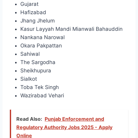
Gujarat
Hafizabad
Jhang Jhelum
Kasur Layyah Mandi Mianwali Bahauddin
Nankana Narowal
Okara Pakpattan
Sahiwal
The Sargodha
Sheikhupura
Sialkot
Toba Tek Singh
Wazirabad Vehari
Read Also:
Punjab Enforcement and
Regulatory Authority Jobs 2025 - Apply
Online