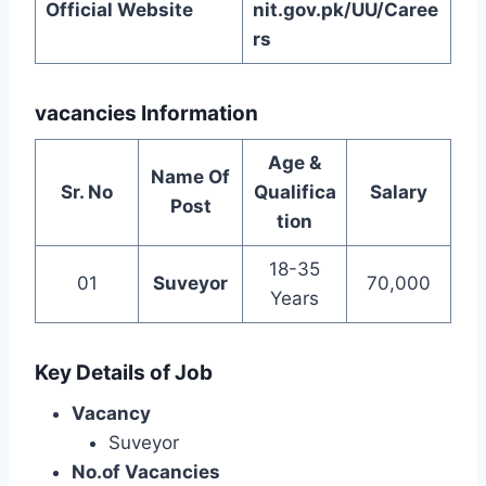
Official Website
nit.gov.pk/UU/Caree
rs
vacancies Information
Age &
Name Of
Sr. No
Qualifica
Salary
Post
tion
18-35
01
Suveyor
70,000
Years
Key Details of Job
Vacancy
Suveyor
No.of Vacancies