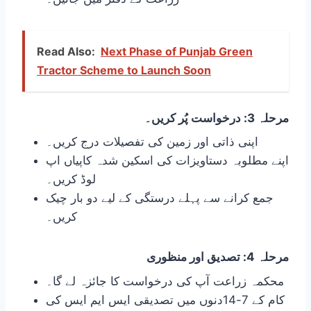
Read Also:
Next Phase of Punjab Green
Tractor Scheme to Launch Soon
مرحلہ 3: درخواست پُر کریں۔
اپنی ذاتی اور زمین کی تفصیلات درج کریں۔
اپنے مطلوبہ دستاویزات کی اسکین شدہ کاپیاں اپ
لوڈ کریں۔
جمع کرانے سے پہلے درستگی کے لیے دو بار چیک
کریں۔
مرحلہ 4: تصدیق اور منظوری
محکمہ زراعت آپ کی درخواست کا جائزہ لے گا۔
کام کے 7-14دنوں میں تصدیقی ایس ایم ایس کی