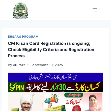
Skip
to
content
EHSAAS PROGRAM
CM Kisan Card Registration is ongoing;
Check Eligibility Criteria and Registration
Process
By
Ali Raza
September 10, 2025