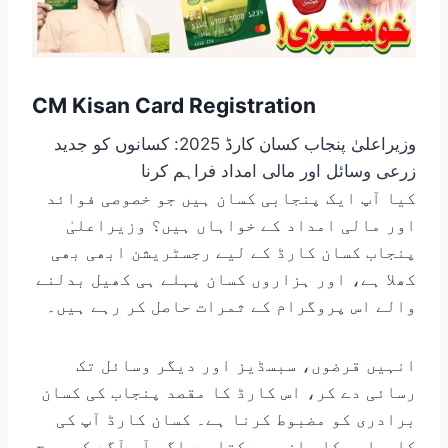
CM Kisan Card Registration
وزیراعلیٰ پنجاب کسان کارڈ 2025: کسانوں کو جدید
زرعی وسائل اور مالی امداد فراہم کرنا
کیا آپ ایک پنجابی کسان ہیں جو خصوصی فوائد
اور مالی امداد کے خواہاں ہیں؟ وزیراعلیٰ
پنجاب کسان کارڈ کے لیے رجسٹریشن ابھی بھی
کھلا ہے، اور ہزاروں کسان پہلے ہی کھیل بدلنے
والے اس پروگرام کے ثمرات حاصل کر رہے ہیں۔
انہیں قرضوں، سبسڈیز اور دیگر وسائل تک
رسائی دے کر، اس کارڈ کا مقصد پنجاب کی کسان
برادری کو مضبوط کرنا ہے۔ کسان کارڈ آپ کی
کامیابی کا راز ہو سکتا ہے اگر آپ آگے کی سوچ