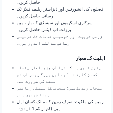
حاصل کریں۔
فصلوں کی انشورنس اور ڈیزاسٹر ریلیف فنڈز تک
رسائی حاصل کریں۔
سرکاری اسکیموں اور سبسڈی کے بارے میں
بروقت اپ ڈیٹس حاصل کریں۔
زرعی تربیت اور توسیعی خدمات تک ترجیحی
رسائی سے لطف اندوز ہوں۔
اہلیت کے معیار
یقین نہیں ہے کہ کیا آپ وزیراعلیٰ پنجاب
کسان کارڈ کے لیے اہل ہیں؟ یہاں آپ کو
ملنے کی ضرورت ہے۔
پنجاب ریذیڈنسی: پنجاب کا مستقل رہائشی
ہونا ضروری ہے۔
زمین کی ملکیت: صرف زمین کے مالک کسان اہل
ہیں (کم از کم 1 ایکڑ)۔