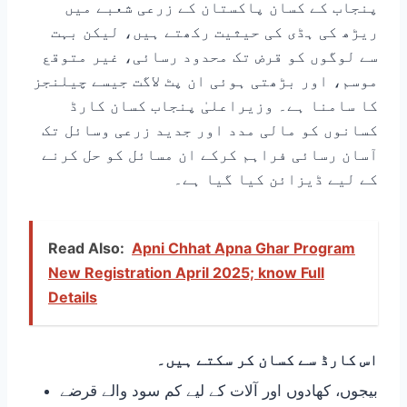
پنجاب کے کسان پاکستان کے زرعی شعبے میں
ریڑھ کی ہڈی کی حیثیت رکھتے ہیں، لیکن بہت
سے لوگوں کو قرض تک محدود رسائی، غیر متوقع
موسم، اور بڑھتی ہوئی ان پٹ لاگت جیسے چیلنجز
کا سامنا ہے۔ وزیراعلیٰ پنجاب کسان کارڈ
کسانوں کو مالی مدد اور جدید زرعی وسائل تک
آسان رسائی فراہم کرکے ان مسائل کو حل کرنے
کے لیے ڈیزائن کیا گیا ہے۔
Read Also:
Apni Chhat Apna Ghar Program
New Registration April 2025; know Full
Details
اس کارڈ سے کسان کر سکتے ہیں۔
بیجوں، کھادوں اور آلات کے لیے کم سود والے قرضے