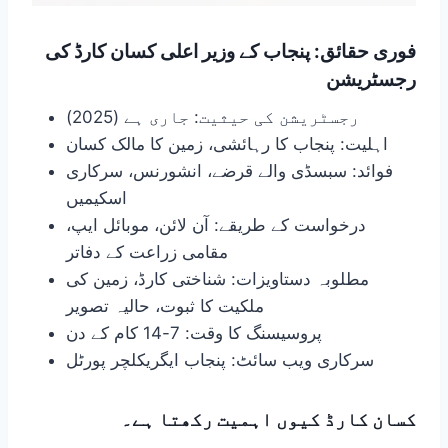
فوری حقائق: پنجاب کے وزیر اعلی کسان کارڈ کی
رجسٹریشن
رجسٹریشن کی حیثیت: جاری ہے (2025)
اہلیت: پنجاب کا رہائشی، زمین کا مالک کسان
فوائد: سبسڈی والے قرضے، انشورنس، سرکاری
اسکیمیں
درخواست کے طریقے: آن لائن، موبائل ایپ،
مقامی زراعت کے دفاتر
مطلوبہ دستاویزات: شناختی کارڈ، زمین کی
ملکیت کا ثبوت، حالیہ تصویر
پروسیسنگ کا وقت: 7-14 کام کے دن
سرکاری ویب سائٹ: پنجاب ایگریکلچر پورٹل
کسان کارڈ کیوں اہمیت رکھتا ہے۔