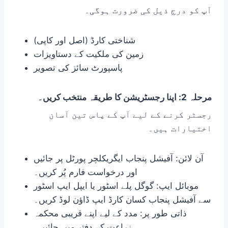
آپ کو درج ذیل کی ضرورت ہوگی۔
شناختی کارڈ (اصل اور کاپی)
زمین کی ملکیت کے دستاویزات
پاسپورٹ سائز کی تصویر
مرحلہ 2: اپنا رجسٹریشن کا طریقہ منتخب کریں۔
رجسٹر کرنے کے لیے آپ کے پاس تین آسان
اختیارات ہیں۔
آن لائن: آفیشل پنجاب ایگریکلچر پورٹل پر جائیں
اور درخواست فارم پُر کریں۔
موبائل ایپ: گوگل پلے اسٹور یا ایپل ایپ اسٹور
سے آفیشل پنجاب کسان کارڈ ایپ ڈاؤن لوڈ کریں۔
ذاتی طور پر: مدد کے لیے اپنے قریبی محکمہ
زراعت کے دفتر میں جائیں۔