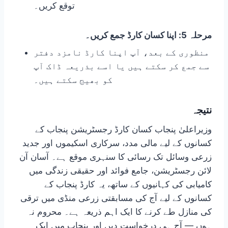
توقع کریں۔
مرحلہ 5: اپنا کسان کارڈ جمع کریں۔
منظوری کے بعد، آپ اپنا کارڈ نامزد دفتر
سے جمع کر سکتے ہیں یا اسے بذریعہ ڈاک آپ
کو بھیج سکتے ہیں۔
نتیجہ
وزیراعلیٰ پنجاب کسان کارڈ رجسٹریشن پنجاب کے
کسانوں کے لیے مالی مدد، سرکاری اسکیموں اور جدید
زرعی وسائل تک رسائی کا سنہری موقع ہے۔ آسان آن
لائن رجسٹریشن، جامع فوائد اور حقیقی زندگی میں
کامیابی کی کہانیوں کے ساتھ، یہ کارڈ پنجاب کے
کسانوں کے لیے آج کی مسابقتی زرعی منڈی میں ترقی
کی منازل طے کرنے کا ایک اہم ذریعہ ہے۔ محروم نہ
ہوں — آج ہی درخواست دیں اور پنجاب میں ایک