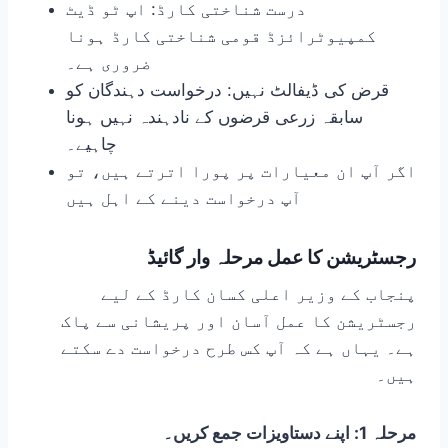
درست شناختی کارڈ: اپ ٹو ڈیٹ
کمپیوٹرائزڈ قومی شناختی کارڈ ہونا
ضروری ہے۔
قرض کی ڈیفالٹ نہیں: درخواست دہندگان کو
سابقہ ​​زرعی قرضوں کے نادہندہ نہیں ہونا
چاہیے۔
اگر آپ ان معیارات پر پورا اترتے ہیں، تو
آپ درخواست دینے کے اہل ہیں
رجسٹریشن کا عمل مرحلہ وار گائیڈ
پنجاب کے وزیر اعلی کسان کارڈ کے لیے
رجسٹریشن کا عمل آسان اور پریشانی سے پاک
ہے۔ یہاں ہے کہ آپ کس طرح درخواست دے سکتے
ہیں۔
مرحلہ 1: اپنے دستاویزات جمع کریں۔