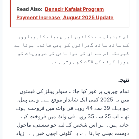
Read Also:
Benazir Kafalat Program
Payment Increase; August 2025 Update
اس تبدیلی سے دکانوں اور چھوٹے کاروباروں
کے ساتھ ساتھ گھرانوں کو بھی فائدہ ہوتا ہے
کیونکہ اس سے ان کی توانائی کی ضروریات کو
پورا کرنے کی لاگت کم ہوتی ہے۔
نتیجہ
تمام چیزوں پر غور کیا جائے، سولر پینلز کی قیمتوں
میں یہ 2025 کمی ایک شاندار موقع ہے۔ وہی پینل،
جو پہلے 39 سے 44 روپے فی واٹ میں فروخت ہوتے
تھے، اب 25 سے 35 روپے فی واٹ میں فروخت کیے
جاتے ہیں۔ ہر اس شخص کے لیے جو سستی، ماحول
دوست بجلی چاہتا ہے، یہ کٹوتی اچھی خبر ہے۔ زیادہ