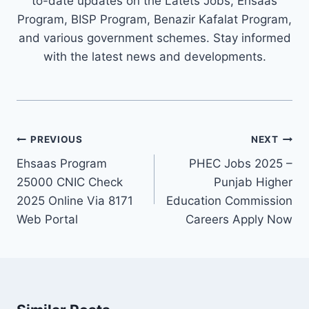
to-date updates on the Latets Jobs, Ehsaas
Program, BISP Program, Benazir Kafalat Program,
and various government schemes. Stay informed
with the latest news and developments.
Post
PREVIOUS
NEXT
navigation
Ehsaas Program
PHEC Jobs 2025 –
25000 CNIC Check
Punjab Higher
2025 Online Via 8171
Education Commission
Web Portal
Careers Apply Now