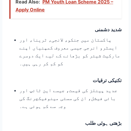
Read Also:
PM Youth Loan Scheme 2025 –
Apply Online
شدید دشمنی
پاکستان میں جنکو، لانجی، ٹرینا، اور
ایسٹرو انرجی جیسی معروف کمپنیاں اپنے
مارکیٹ شیئر کو بڑھانے کے لیے ایک دوسرے
کو کم کر رہی ہیں۔
تکنیکی ترقیات
جدید پینلز کی قیمت، جیسے این ٹائپ اور
بائی فیشل، ان کی سستی مینوفیکچرنگ کی
وجہ سے کم ہوئی ہے۔
بڑھتی ہوئی طلب