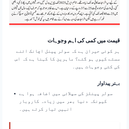
قیمت میں کمی کی اہم وجوہات
ہر کوئی حیران ہے کہ سولر پینل اچانک اتنے
سستے کیوں ہو گئے؟ ماہرین کا کہنا ہے کہ اس
کی کئی وجوہات ہیں۔
بہتر پیداوار
سولر پینلز کی سپلائی میں اضافہ ہوا ہے
کیونکہ دنیا بھر میں زیادہ کاروبار
انہیں تیار کرتے ہیں۔