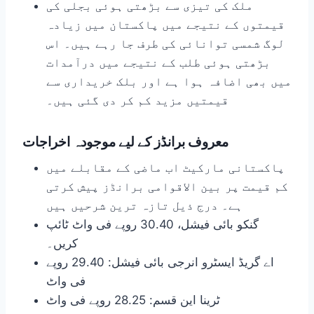
ملک کی تیزی سے بڑھتی ہوئی بجلی کی
قیمتوں کے نتیجے میں پاکستان میں زیادہ
لوگ شمسی توانائی کی طرف جا رہے ہیں۔ اس
بڑھتی ہوئی طلب کے نتیجے میں درآمدات
میں بھی اضافہ ہوا ہے اور بلک خریداری سے
قیمتیں مزید کم کر دی گئی ہیں۔
معروف برانڈز کے لیے موجودہ اخراجات
پاکستانی مارکیٹ اب ماضی کے مقابلے میں
کم قیمت پر بین الاقوامی برانڈز پیش کرتی
ہے۔ درج ذیل تازہ ترین شرحیں ہیں
گنکو بائی فیشل، 30.40 روپے فی واٹ ٹائپ
کریں۔
اے گریڈ ایسٹرو انرجی بائی فیشل: 29.40 روپے
فی واٹ
ٹرینا این قسم: 28.25 روپے فی واٹ