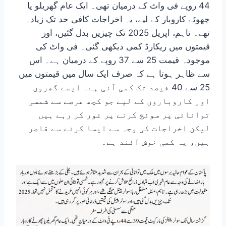
44 روپے فی واٹ کے درمیان تھی۔ ایک عام گھریلو یا
چھوٹے کاروبار کے لیے، یہ اخراجات کافی حد تک زیادہ
تھے۔ تاہم، اپریل 2025 تک چیزیں بدل گئیں، اور
قیمتوں میں ریکارڈ کمی دیکھی گئی۔ فی واٹ کی
موجودہ قیمت 25 سے 37 روپے کے درمیان ہے۔ اس
سے ظاہر ہوتا ہے کہ صرف ایک سال میں قیمتوں میں
25 سے 40 فیصد تک کمی آئی ہے۔ ایسے گھروں
اور کاروباروں کے لیے جو کچھ عرصے سے شمسی
توانائی پر سوئچ کرنے پر غور کر رہے ہیں
لیکن اخراجات کی وجہ سے ایسا کرنے سے قاصر
ہیں، یہ کمی خوش آئند ہے۔