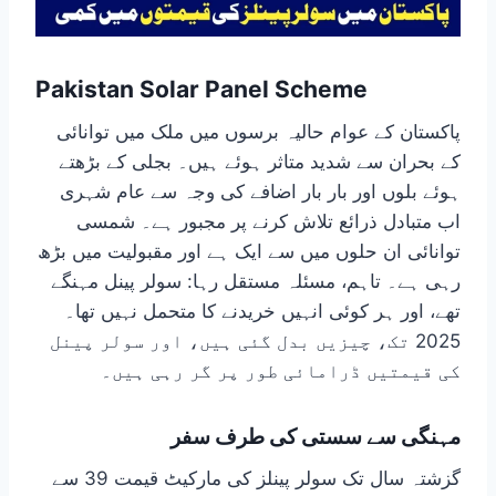
Pakistan Solar Panel Scheme
پاکستان کے عوام حالیہ برسوں میں ملک میں توانائی
کے بحران سے شدید متاثر ہوئے ہیں۔ بجلی کے بڑھتے
ہوئے بلوں اور بار بار اضافے کی وجہ سے عام شہری
اب متبادل ذرائع تلاش کرنے پر مجبور ہے۔ شمسی
توانائی ان حلوں میں سے ایک ہے اور مقبولیت میں بڑھ
رہی ہے۔ تاہم، مسئلہ مستقل رہا: سولر پینل مہنگے
تھے، اور ہر کوئی انہیں خریدنے کا متحمل نہیں تھا۔
2025 تک، چیزیں بدل گئی ہیں، اور سولر پینل
کی قیمتیں ڈرامائی طور پر گر رہی ہیں۔
مہنگی سے سستی کی طرف سفر
گزشتہ سال تک سولر پینلز کی مارکیٹ قیمت 39 سے