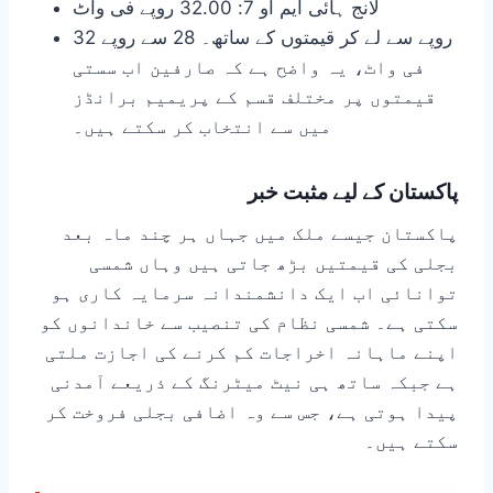
لانج ہائی ایم او 7: 32.00 روپے فی واٹ
روپے سے لے کر قیمتوں کے ساتھ۔ 28 سے روپے 32
فی واٹ، یہ واضح ہے کہ صارفین اب سستی
قیمتوں پر مختلف قسم کے پریمیم برانڈز
میں سے انتخاب کر سکتے ہیں۔
پاکستان کے لیے مثبت خبر
پاکستان جیسے ملک میں جہاں ہر چند ماہ بعد
بجلی کی قیمتیں بڑھ جاتی ہیں وہاں شمسی
توانائی اب ایک دانشمندانہ سرمایہ کاری ہو
سکتی ہے۔ شمسی نظام کی تنصیب سے خاندانوں کو
اپنے ماہانہ اخراجات کم کرنے کی اجازت ملتی
ہے جبکہ ساتھ ہی نیٹ میٹرنگ کے ذریعے آمدنی
پیدا ہوتی ہے، جس سے وہ اضافی بجلی فروخت کر
سکتے ہیں۔